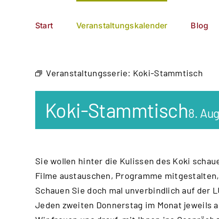
Zum
German
▼
Inhalt
Start
Veranstaltungskalender
Blog
springen
Veranstaltungsserie:
Koki-Stammtisch
Koki-Stammtisch
8. Au
Sie wollen hinter die Kulissen des Koki
schaue
Filme austauschen, Programme mitge
stalten
Schauen Sie doch mal unverbindlich auf der
L
Jeden zweiten Donnerstag im Monat jeweils a