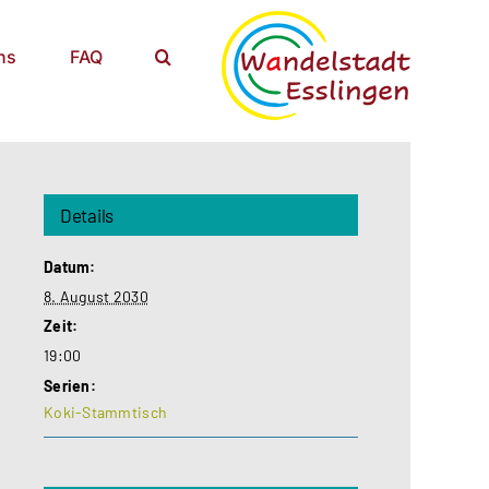
ns
FAQ
Details
Datum:
8. August 2030
Zeit:
19:00
Serien:
Koki-Stammtisch