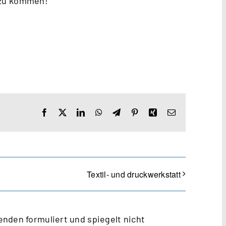
 zu kommen!
Facebook
X
LinkedIn
WhatsApp
Telegram
Pinterest
Xing
E-
Mail
Textil- und druckwerkstatt
nden formuliert und spiegelt nicht