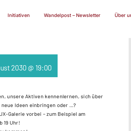
Initiativen
Wandelpost – Newsletter
Über u
gust 2030 @ 19:00
n, unsere Aktiven kennenlernen, sich
über
, neue Ideen einbringen oder …?
UX-Galerie vorbei – zum Beispiel am
b 19 Uhr!