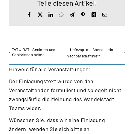
Teile diesen Artikel!
Facebook
X
LinkedIn
WhatsApp
Telegram
Pinterest
Xing
E-
Mail
TAT + RAT · Senioren und
Hefezopf am Abend – ein
Seniorinnen helfen
Nachbarschaftstreff!
Hinweis für alle Veranstaltungen:
Der Einladungstext wurde von den
Veranstaltenden formuliert und spiegelt nicht
zwangsläufig die Meinung des Wandelstadt
Teams wider.
Wünschen Sie, dass wir eine Einladung
ändern, wenden Sie sich bitte an