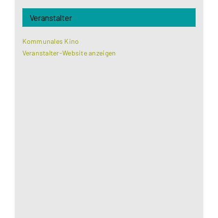
Veranstalter
Kommunales Kino
Veranstalter-Website anzeigen
Aus datenschutzrechtlichen Gründen benötigt
Google Maps Ihre Einwilligung um geladen zu
werden. Mehr Informationen finden Sie unter
Datenschutzerklärung
.
Akzeptieren