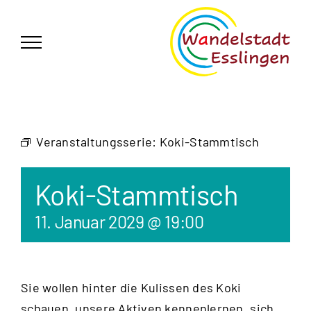
Zum
German
▼
Inhalt
springen
Veranstaltungsserie:
Koki-Stammtisch
Koki-Stammtisch
11. Januar 2029 @ 19:00
Sie wollen hinter die Kulissen des Koki
schauen, unsere Aktiven kennenlernen, sich