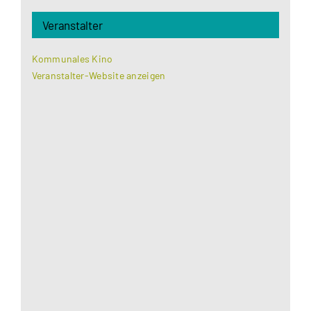
Veranstalter
Kommunales Kino
Veranstalter-Website anzeigen
Aus datenschutzrechtlichen Gründen benötigt
Google Maps Ihre Einwilligung um geladen zu
werden. Mehr Informationen finden Sie unter
Datenschutzerklärung
.
Akzeptieren