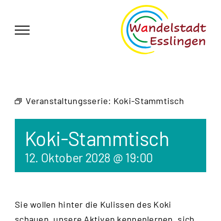
Zum
German
▼
Inhalt
springen
Veranstaltungsserie:
Koki-Stammtisch
Koki-Stammtisch
12. Oktober 2028 @ 19:00
Sie wollen hinter die Kulissen des Koki
schauen, unsere Aktiven kennenlernen, sich