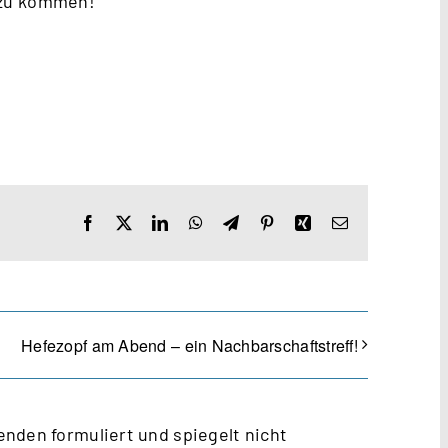
 zu kommen!
Facebook
X
LinkedIn
WhatsApp
Telegram
Pinterest
Xing
E-
Mail
Hefezopf am Abend – ein Nachbarschaftstreff!
nden formuliert und spiegelt nicht