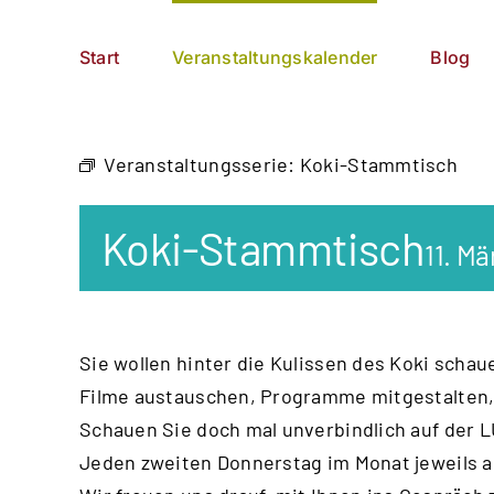
Zum
German
▼
Inhalt
Start
Veranstaltungskalender
Blog
springen
Veranstaltungsserie:
Koki-Stammtisch
Koki-Stammtisch
11. Mä
Sie wollen hinter die Kulissen des Koki
schaue
Filme austauschen, Programme mitge
stalten
Schauen Sie doch mal unverbindlich auf der
L
Jeden zweiten Donnerstag im Monat jeweils a