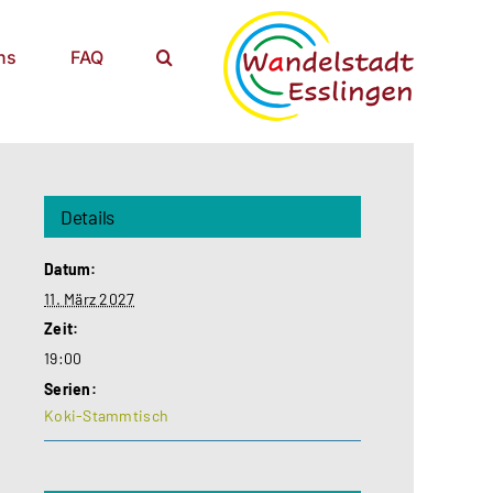
ns
FAQ
Details
Datum:
11. März 2027
Zeit:
19:00
Serien:
Koki-Stammtisch