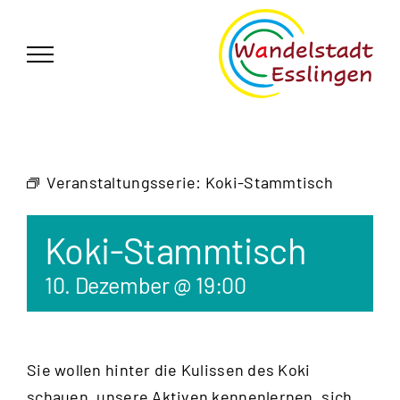
Zum
German
▼
Inhalt
springen
Veranstaltungsserie:
Koki-Stammtisch
Koki-Stammtisch
10. Dezember @ 19:00
Sie wollen hinter die Kulissen des Koki
schauen, unsere Aktiven kennenlernen, sich