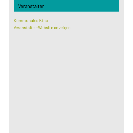
Veranstalter
Kommunales Kino
Veranstalter-Website anzeigen
Aus datenschutzrechtlichen Gründen benötigt
Google Maps Ihre Einwilligung um geladen zu
werden. Mehr Informationen finden Sie unter
Datenschutzerklärung
.
Akzeptieren