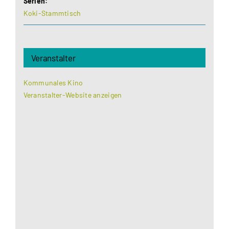
Serien:
Koki-Stammtisch
Veranstalter
Kommunales Kino
Veranstalter-Website anzeigen
Aus datenschutzrechtlichen Gründen benötigt
Google Maps Ihre Einwilligung um geladen zu
werden. Mehr Informationen finden Sie unter