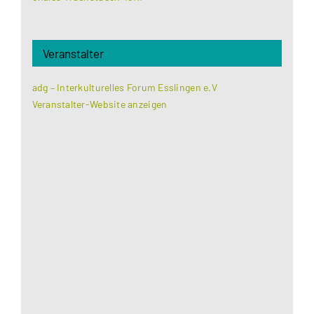
Veranstalter
adg – Interkulturelles Forum Esslingen e.V
Veranstalter-Website anzeigen
Aus datenschutzrechtlichen Gründen benötigt
Google Maps Ihre Einwilligung um geladen zu
werden. Mehr Informationen finden Sie unter
Datenschutzerklärung
.