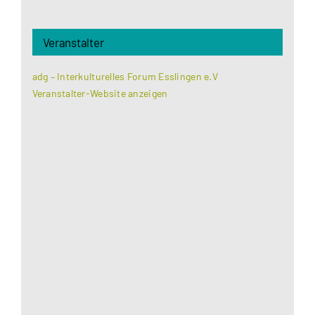
Veranstalter
adg – Interkulturelles Forum Esslingen e.V
Veranstalter-Website anzeigen
Aus datenschutzrechtlichen Gründen benötigt
Google Maps Ihre Einwilligung um geladen zu
werden. Mehr Informationen finden Sie unter
Datenschutzerklärung
.
Akzeptieren