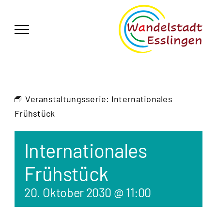
Zum
German
▼
Inhalt
springen
Veranstaltungsserie:
Internationales
Frühstück
Internationales
Frühstück
20. Oktober 2030 @ 11:00