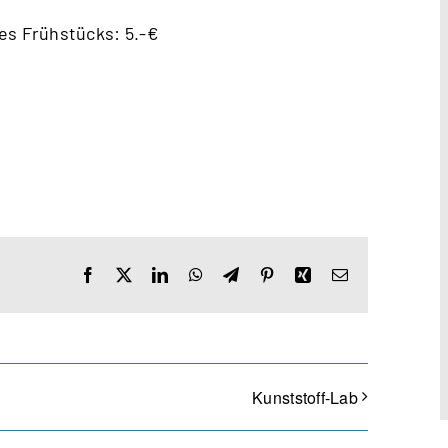
es Frühstücks: 5.-€
Facebook
X
LinkedIn
WhatsApp
Telegram
Pinterest
Xing
E-
Mail
Kunststoff-Lab