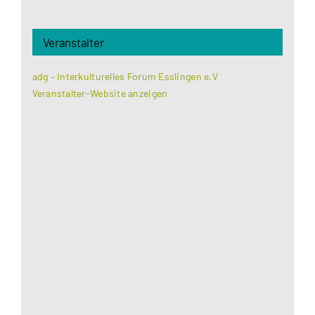
Veranstalter
adg – Interkulturelles Forum Esslingen e.V
Veranstalter-Website anzeigen
Aus datenschutzrechtlichen Gründen benötigt
Google Maps Ihre Einwilligung um geladen zu
werden. Mehr Informationen finden Sie unter
Datenschutzerklärung
.
Akzeptieren