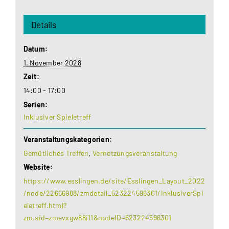
Details
Datum:
1. November 2028
Zeit:
14:00 - 17:00
Serien:
Inklusiver Spieletreff
Veranstaltungskategorien:
Gemütliches Treffen
,
Vernetzungsveranstaltung
Website:
https://www.esslingen.de/site/Esslingen_Layout_2022
/node/22666988/zmdetail_523224596301/InklusiverSpi
eletreff.html?
zm.sid=zmevxgw88i11&nodeID=523224596301