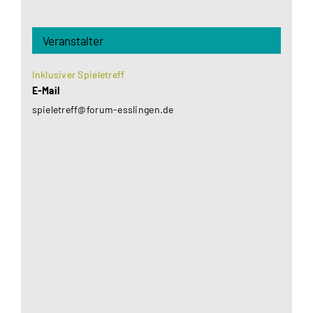
Veranstalter
Inklusiver Spieletreff
E-Mail
spieletreff@forum-esslingen.de
Aus datenschutzrechtlichen Gründen benötigt
Google Maps Ihre Einwilligung um geladen zu
werden. Mehr Informationen finden Sie unter
Datenschutzerklärung
.