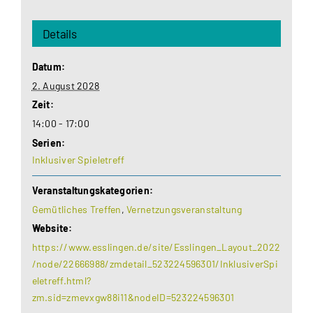
Details
Datum:
2. August 2028
Zeit:
14:00 - 17:00
Serien:
Inklusiver Spieletreff
Veranstaltungskategorien:
Gemütliches Treffen
,
Vernetzungsveranstaltung
Website:
https://www.esslingen.de/site/Esslingen_Layout_2022
/node/22666988/zmdetail_523224596301/InklusiverSpi
eletreff.html?
zm.sid=zmevxgw88i11&nodeID=523224596301