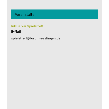
Veranstalter
Inklusiver Spieletreff
E-Mail
spieletreff@forum-esslingen.de
Aus datenschutzrechtlichen Gründen benötigt
Google Maps Ihre Einwilligung um geladen zu
werden. Mehr Informationen finden Sie unter
Datenschutzerklärung
.