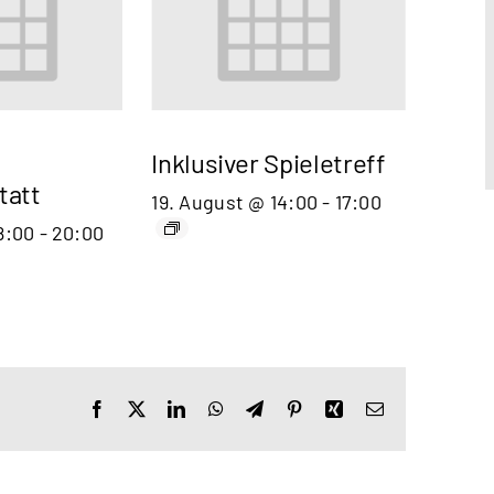
Inklusiver Spieletreff
tatt
19. August @ 14:00
-
17:00
8:00
-
20:00
Facebook
X
LinkedIn
WhatsApp
Telegram
Pinterest
Xing
E-
Mail