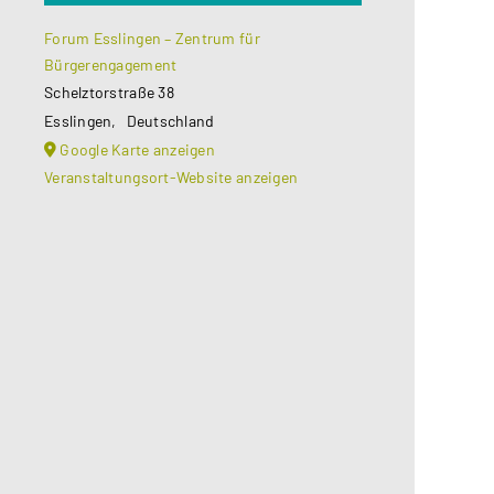
Forum Esslingen – Zentrum für
Bürgerengagement
Schelztorstraße 38
Esslingen
,
Deutschland
Google Karte anzeigen
Veranstaltungsort-Website anzeigen
Aus datenschutzrechtlichen
Gründen benötigt Google Maps Ihre
Einwilligung um geladen zu werden.
Mehr Informationen finden Sie
unter
Datenschutzerklärung
.