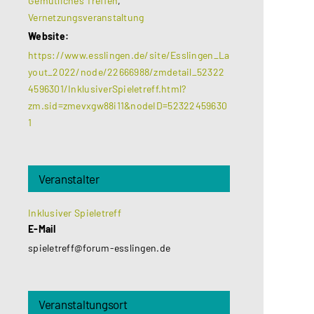
Gemütliches Treffen
,
Vernetzungsveranstaltung
Website:
https://www.esslingen.de/site/Esslingen_La
yout_2022/node/22666988/zmdetail_52322
4596301/InklusiverSpieletreff.html?
zm.sid=zmevxgw88i11&nodeID=52322459630
1
Veranstalter
Inklusiver Spieletreff
E-Mail
spieletreff@forum-esslingen.de
Veranstaltungsort