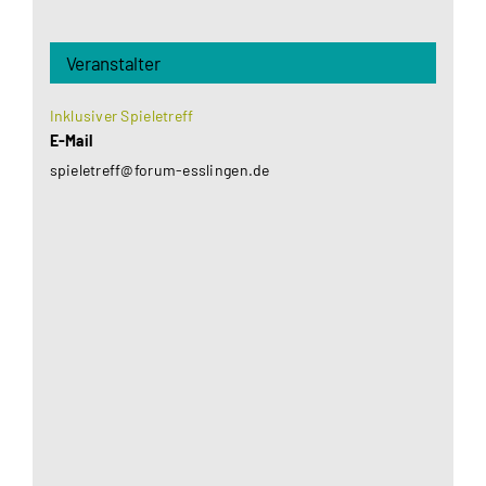
Veranstalter
Inklusiver Spieletreff
E-Mail
spieletreff@forum-esslingen.de
Aus datenschutzrechtlichen Gründen benötigt
Google Maps Ihre Einwilligung um geladen zu
werden. Mehr Informationen finden Sie unter
Datenschutzerklärung
.