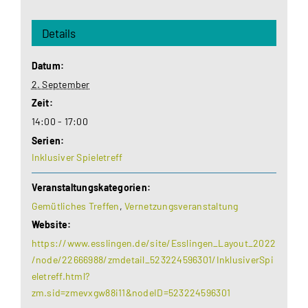
Details
Datum:
2. September
Zeit:
14:00 - 17:00
Serien:
Inklusiver Spieletreff
Veranstaltungskategorien:
Gemütliches Treffen
,
Vernetzungsveranstaltung
Website:
https://www.esslingen.de/site/Esslingen_Layout_2022
/node/22666988/zmdetail_523224596301/InklusiverSpi
eletreff.html?
zm.sid=zmevxgw88i11&nodeID=523224596301