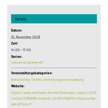
Details
Datum:
15. November 2028
Zeit:
14:00 - 17:00
Serien:
Inklusiver Spieletreff
Veranstaltungskategorien:
Gemütliches Treffen
,
Vernetzungsveranstaltung
Website:
https://www.esslingen.de/site/Esslingen_Layout_2022
/node/22666988/zmdetail_523224596301/InklusiverSpi
eletreff.html?