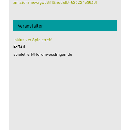
zm.sid=zmevxgw88i11&nodeID=523224596301
Veranstalter
Inklusiver Spieletreff
E-Mail
spieletreff@forum-esslingen.de
Aus datenschutzrechtlichen Gründen benötigt
Google Maps Ihre Einwilligung um geladen zu
werden. Mehr Informationen finden Sie unter