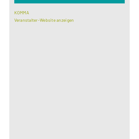
KOMMA
Veranstalter-Website anzeigen
Aus datenschutzrechtlichen Gründen benötigt
Google Maps Ihre Einwilligung um geladen zu
werden. Mehr Informationen finden Sie unter
Datenschutzerklärung
.
Akzeptieren