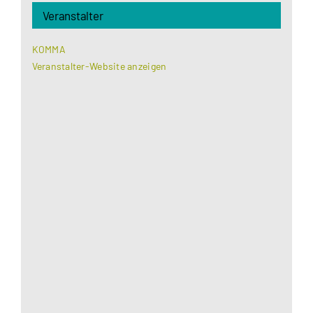
Veranstalter
KOMMA
Veranstalter-Website anzeigen
Aus datenschutzrechtlichen Gründen benötigt
Google Maps Ihre Einwilligung um geladen zu
werden. Mehr Informationen finden Sie unter
Datenschutzerklärung
.
Akzeptieren