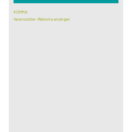
KOMMA
Veranstalter-Website anzeigen
Aus datenschutzrechtlichen Gründen benötigt
Google Maps Ihre Einwilligung um geladen zu
werden. Mehr Informationen finden Sie unter
Datenschutzerklärung
.
Akzeptieren