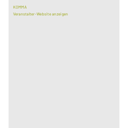
KOMMA
Veranstalter-Website anzeigen
Aus datenschutzrechtlichen Gründen benötigt
Google Maps Ihre Einwilligung um geladen zu
werden. Mehr Informationen finden Sie unter
Datenschutzerklärung
.
Akzeptieren