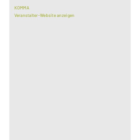
KOMMA
Veranstalter-Website anzeigen
Aus datenschutzrechtlichen Gründen benötigt
Google Maps Ihre Einwilligung um geladen zu
werden. Mehr Informationen finden Sie unter
Datenschutzerklärung
.
Akzeptieren