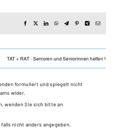
Facebook
X
LinkedIn
WhatsApp
Telegram
Pinterest
Xing
E-
Mail
TAT + RAT · Senioren und Seniorinnen helfen
nden formuliert und spiegelt nicht
eams wider.
, wenden Sie sich bitte an
 falls nicht anders angegeben.