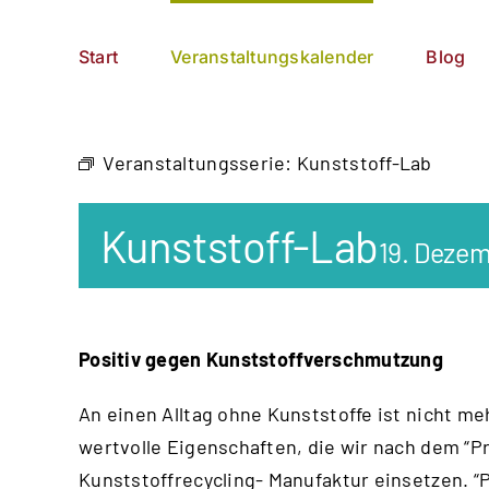
Zum
German
▼
Inhalt
Start
Veranstaltungskalender
Blog
springen
Veranstaltungsserie:
Kunststoff-Lab
Kunststoff-Lab
19. Dezem
Positiv gegen Kunststoffverschmutzung
An einen Alltag ohne Kunststoffe ist nicht me
wertvolle Eigenschaften, die wir nach dem “
Pr
Kunststoffrecycling- Manufaktur einsetzen. “P