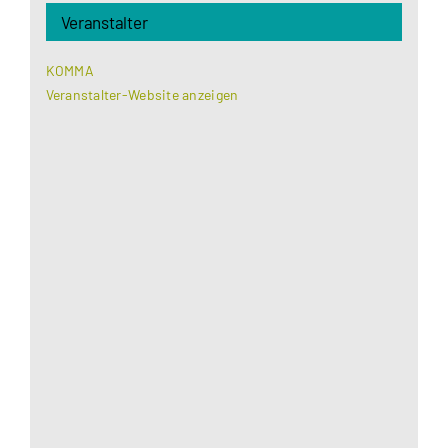
Veranstalter
KOMMA
Veranstalter-Website anzeigen
Aus datenschutzrechtlichen Gründen benötigt
Google Maps Ihre Einwilligung um geladen zu
werden. Mehr Informationen finden Sie unter
Datenschutzerklärung
.
Akzeptieren