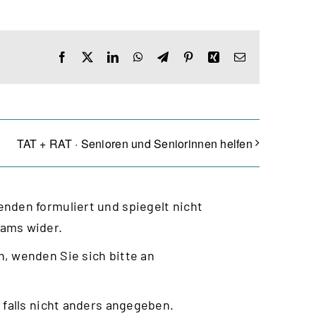
Facebook
X
LinkedIn
WhatsApp
Telegram
Pinterest
Xing
E-
Mail
TAT + RAT · Senioren und Seniorinnen helfen
nden formuliert und spiegelt nicht
eams wider.
, wenden Sie sich bitte an
 falls nicht anders angegeben.