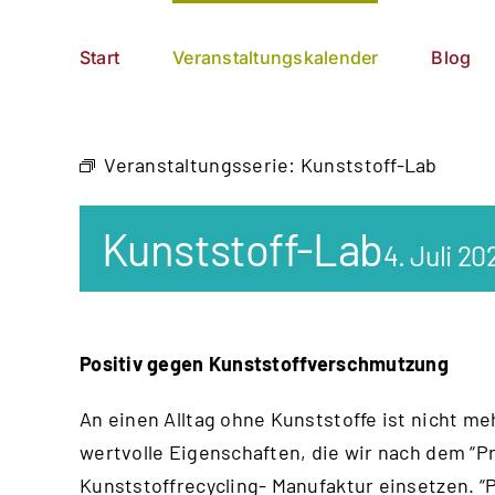
Zum
German
▼
Inhalt
Start
Veranstaltungskalender
Blog
springen
Veranstaltungsserie:
Kunststoff-Lab
Kunststoff-Lab
4. Juli 2
Positiv gegen Kunststoffverschmutzung
An einen Alltag ohne Kunststoffe ist nicht me
wertvolle Eigenschaften, die wir nach dem “
Pr
Kunststoffrecycling- Manufaktur einsetzen. “P