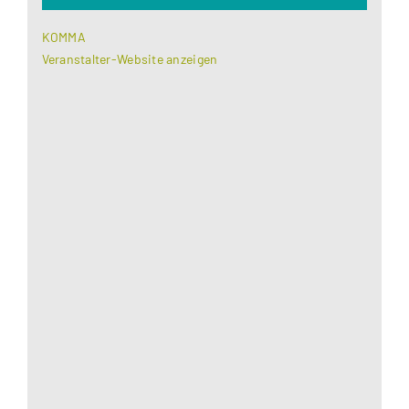
KOMMA
Veranstalter-Website anzeigen
Aus datenschutzrechtlichen Gründen benötigt
Google Maps Ihre Einwilligung um geladen zu
werden. Mehr Informationen finden Sie unter
Datenschutzerklärung
.
Akzeptieren