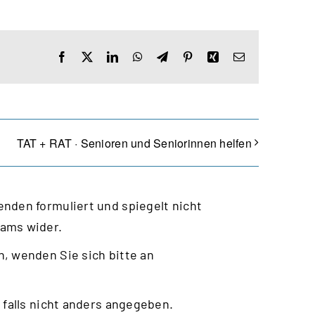
Facebook
X
LinkedIn
WhatsApp
Telegram
Pinterest
Xing
E-
Mail
TAT + RAT · Senioren und Seniorinnen helfen
nden formuliert und spiegelt nicht
eams wider.
, wenden Sie sich bitte an
 falls nicht anders angegeben.