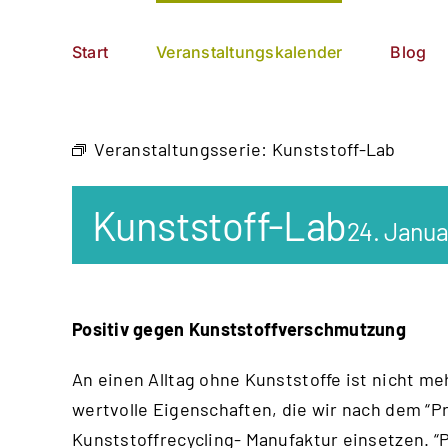
Zum
German
▼
Inhalt
Start
Veranstaltungskalender
Blog
springen
Veranstaltungsserie:
Kunststoff-Lab
Kunststoff-Lab
24. Janua
Positiv gegen Kunststoffverschmutzung
An einen Alltag ohne Kunststoffe ist nicht me
wertvolle Eigenschaften, die wir nach dem “
Pr
Kunststoffrecycling- Manufaktur einsetzen. “P