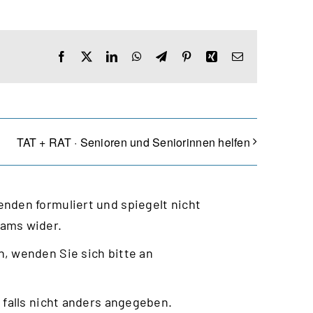
Facebook
X
LinkedIn
WhatsApp
Telegram
Pinterest
Xing
E-
Mail
TAT + RAT · Senioren und Seniorinnen helfen
nden formuliert und spiegelt nicht
eams wider.
, wenden Sie sich bitte an
 falls nicht anders angegeben.