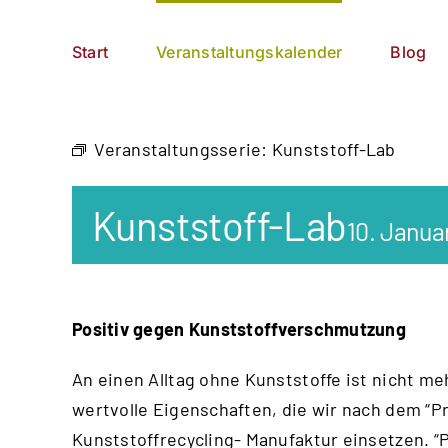
Zum
German
▼
Inhalt
Start
Veranstaltungskalender
Blog
springen
Veranstaltungsserie:
Kunststoff-Lab
Kunststoff-Lab
10. Janua
Positiv gegen Kunststoffverschmutzung
An einen Alltag ohne Kunststoffe ist nicht me
wertvolle Eigenschaften, die wir nach dem “
Pr
Kunststoffrecycling- Manufaktur einsetzen. “P