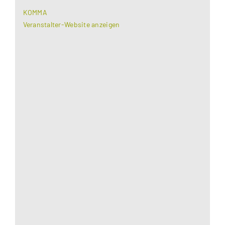
KOMMA
Veranstalter-Website anzeigen
Aus datenschutzrechtlichen Gründen benötigt
Google Maps Ihre Einwilligung um geladen zu
werden. Mehr Informationen finden Sie unter
Datenschutzerklärung
.
Akzeptieren