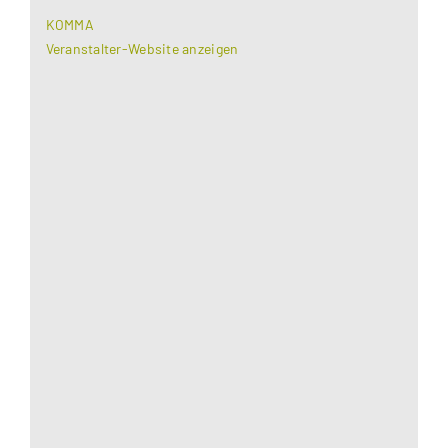
KOMMA
Veranstalter-Website anzeigen
Aus datenschutzrechtlichen Gründen benötigt
Google Maps Ihre Einwilligung um geladen zu
werden. Mehr Informationen finden Sie unter
Datenschutzerklärung
.
Akzeptieren