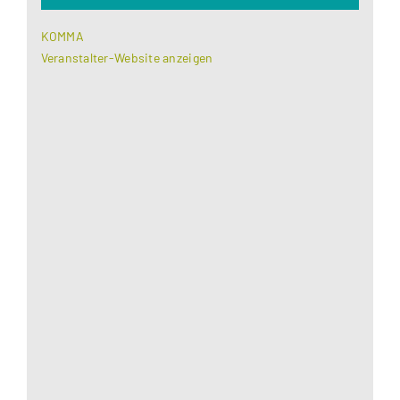
KOMMA
Veranstalter-Website anzeigen
Aus datenschutzrechtlichen Gründen benötigt
Google Maps Ihre Einwilligung um geladen zu
werden. Mehr Informationen finden Sie unter
Datenschutzerklärung
.
Akzeptieren