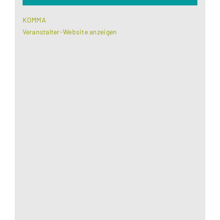
KOMMA
Veranstalter-Website anzeigen
Aus datenschutzrechtlichen Gründen benötigt
Google Maps Ihre Einwilligung um geladen zu
werden. Mehr Informationen finden Sie unter
Datenschutzerklärung
.
Akzeptieren