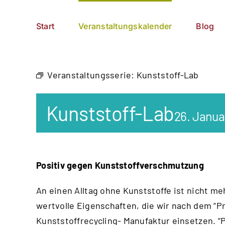
Zum
German
▼
Inhalt
Start
Veranstaltungskalender
Blog
springen
Veranstaltungsserie:
Kunststoff-Lab
Kunststoff-Lab
26. Janua
Positiv gegen Kunststoffverschmutzung
An einen Alltag ohne Kunststoffe ist nicht me
wertvolle Eigenschaften, die wir nach dem “
Pr
Kunststoffrecycling- Manufaktur einsetzen. “P