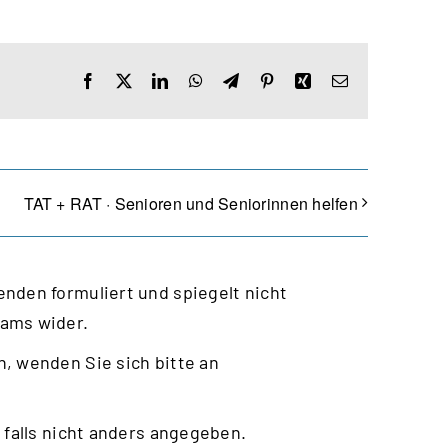
Facebook
X
LinkedIn
WhatsApp
Telegram
Pinterest
Xing
E-
Mail
TAT + RAT · Senioren und Seniorinnen helfen
nden formuliert und spiegelt nicht
eams wider.
, wenden Sie sich bitte an
 falls nicht anders angegeben.