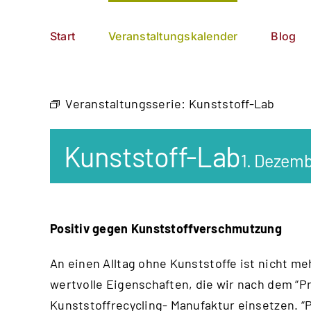
Zum
German
▼
Inhalt
Start
Veranstaltungskalender
Blog
springen
Veranstaltungsserie:
Kunststoff-Lab
Kunststoff-Lab
1. Dezemb
Positiv gegen Kunststoffverschmutzung
An einen Alltag ohne Kunststoffe ist nicht me
wertvolle Eigenschaften, die wir nach dem “
Pr
Kunststoffrecycling- Manufaktur einsetzen. “P