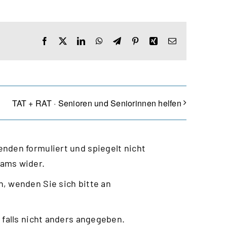
Facebook
X
LinkedIn
WhatsApp
Telegram
Pinterest
Xing
E-
Mail
TAT + RAT · Senioren und Seniorinnen helfen
nden formuliert und spiegelt nicht
eams wider.
, wenden Sie sich bitte an
 falls nicht anders angegeben.