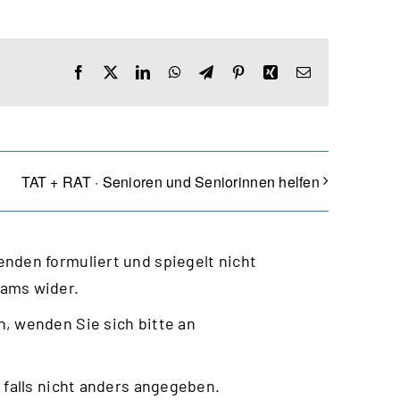
Facebook
X
LinkedIn
WhatsApp
Telegram
Pinterest
Xing
E-
Mail
TAT + RAT · Senioren und Seniorinnen helfen
nden formuliert und spiegelt nicht
eams wider.
, wenden Sie sich bitte an
 falls nicht anders angegeben.