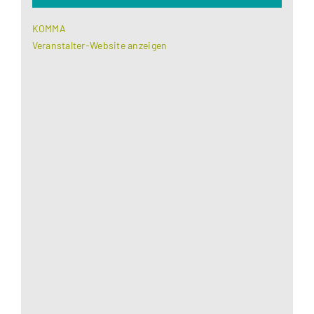
KOMMA
Veranstalter-Website anzeigen
Aus datenschutzrechtlichen Gründen benötigt
Google Maps Ihre Einwilligung um geladen zu
werden. Mehr Informationen finden Sie unter
Datenschutzerklärung
.
Akzeptieren