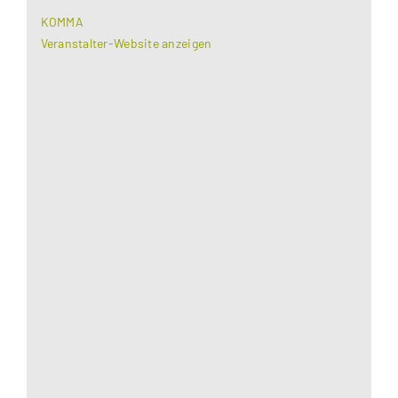
KOMMA
Veranstalter-Website anzeigen
Aus datenschutzrechtlichen Gründen benötigt
Google Maps Ihre Einwilligung um geladen zu
werden. Mehr Informationen finden Sie unter
Datenschutzerklärung
.
Akzeptieren