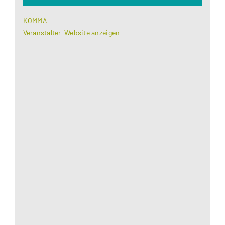
KOMMA
Veranstalter-Website anzeigen
Aus datenschutzrechtlichen Gründen benötigt
Google Maps Ihre Einwilligung um geladen zu
werden. Mehr Informationen finden Sie unter
Datenschutzerklärung
.
Akzeptieren