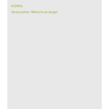
KOMMA
Veranstalter-Website anzeigen
Aus datenschutzrechtlichen Gründen benötigt
Google Maps Ihre Einwilligung um geladen zu
werden. Mehr Informationen finden Sie unter
Datenschutzerklärung
.
Akzeptieren