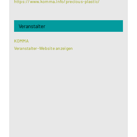
https://www.komma.info/precious-plastic/
Veranstalter
KOMMA
Veranstalter-Website anzeigen
Aus datenschutzrechtlichen Gründen benötigt
Google Maps Ihre Einwilligung um geladen zu
werden. Mehr Informationen finden Sie unter
Datenschutzerklärung
.