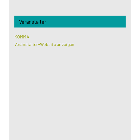
Veranstalter
KOMMA
Veranstalter-Website anzeigen
Aus datenschutzrechtlichen Gründen benötigt
Google Maps Ihre Einwilligung um geladen zu
werden. Mehr Informationen finden Sie unter
Datenschutzerklärung
.