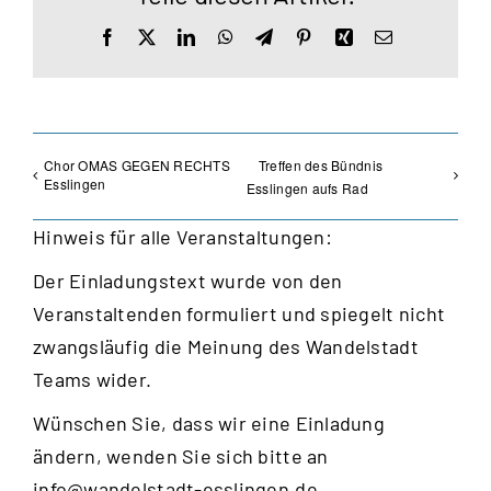
Facebook
X
LinkedIn
WhatsApp
Telegram
Pinterest
Xing
E-
Mail
Chor OMAS GEGEN RECHTS
Treffen des Bündnis
Esslingen
Esslingen aufs Rad
Hinweis für alle Veranstaltungen:
Der Einladungstext wurde von den
Veranstaltenden formuliert und spiegelt nicht
zwangsläufig die Meinung des Wandelstadt
Teams wider.
Wünschen Sie, dass wir eine Einladung
ändern, wenden Sie sich bitte an
info@wandelstadt-esslingen.de
.