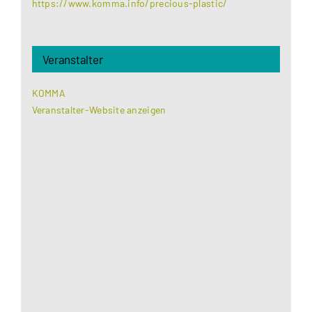
https://www.komma.info/precious-plastic/
Veranstalter
KOMMA
Veranstalter-Website anzeigen
Aus datenschutzrechtlichen Gründen benötigt
Google Maps Ihre Einwilligung um geladen zu
werden. Mehr Informationen finden Sie unter
Datenschutzerklärung
.