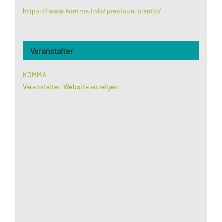
https://www.komma.info/precious-plastic/
Veranstalter
KOMMA
Veranstalter-Website anzeigen
Aus datenschutzrechtlichen Gründen benötigt
Google Maps Ihre Einwilligung um geladen zu
werden. Mehr Informationen finden Sie unter
Datenschutzerklärung
.