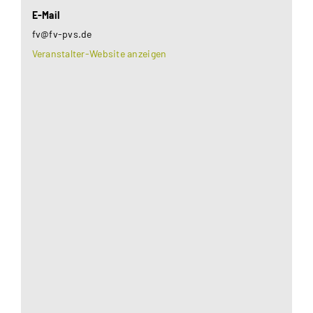
E-Mail
fv@fv-pvs.de
Veranstalter-Website anzeigen
Aus datenschutzrechtlichen Gründen benötigt
Google Maps Ihre Einwilligung um geladen zu
werden. Mehr Informationen finden Sie unter
Datenschutzerklärung
.
Akzeptieren