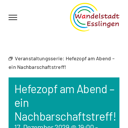
Zum
German
▼
Inhalt
springen
Veranstaltungsserie:
Hefezopf am Abend –
ein Nachbarschaftstreff!
Hefezopf am Abend –
ein
Nachbarschaftstreff!
17. Dezember 2029 @ 19:00
-