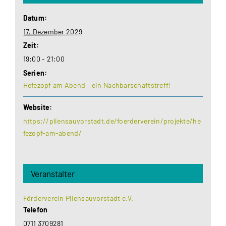
Datum:
17. Dezember 2029
Zeit:
19:00 - 21:00
Serien:
Hefezopf am Abend – ein Nachbarschaftstreff!
Website:
https://pliensauvorstadt.de/foerderverein/projekte/he
fezopf-am-abend/
Veranstalter
Förderverein Pliensauvorstadt e.V.
Telefon
0711 3709281