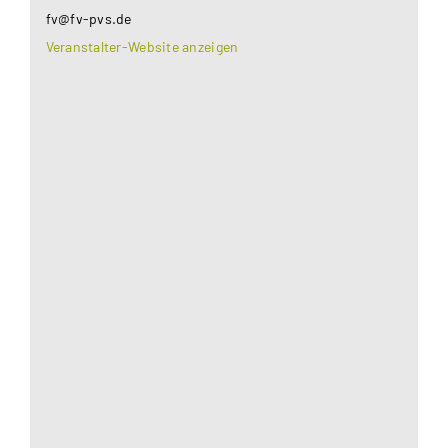
fv@fv-pvs.de
Veranstalter-Website anzeigen
Aus datenschutzrechtlichen Gründen benötigt
Google Maps Ihre Einwilligung um geladen zu
werden. Mehr Informationen finden Sie unter
Datenschutzerklärung
.
Akzeptieren