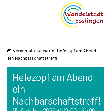
Zum
German
▼
Inhalt
springen
Veranstaltungsserie:
Hefezopf am Abend –
ein Nachbarschaftstreff!
Hefezopf am Abend –
ein
Nachbarschaftstreff!
15. Oktober 2029 @ 19:00
-
21:00