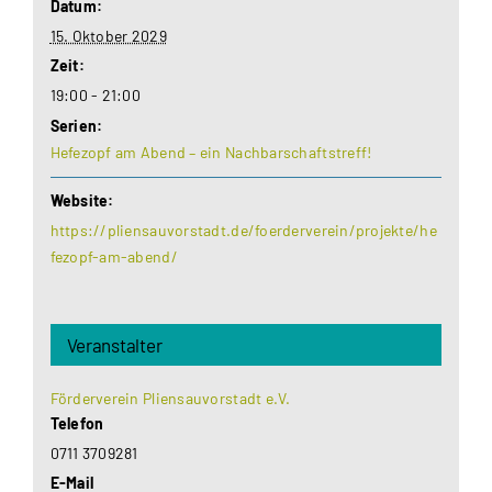
Datum:
15. Oktober 2029
Zeit:
19:00 - 21:00
Serien:
Hefezopf am Abend – ein Nachbarschaftstreff!
Website:
https://pliensauvorstadt.de/foerderverein/projekte/he
fezopf-am-abend/
Veranstalter
Förderverein Pliensauvorstadt e.V.
Telefon
0711 3709281
E-Mail