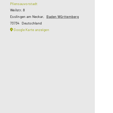
Pliensauvorstadt
Weilstr. 8
Esslingen am Neckar
,
Baden Württemberg
73734
Deutschland
Google Karte anzeigen
Aus datenschutzrechtlichen
Gründen benötigt Google Maps Ihre
Einwilligung um geladen zu werden.
Mehr Informationen finden Sie
unter
Datenschutzerklärung
.
Akzeptieren