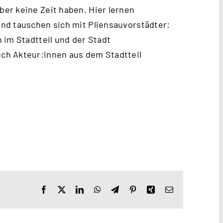
er keine Zeit haben. Hier lernen
nd tauschen sich mit Pliensauvorstädter:
 im Stadtteil und der Stadt
ch Akteur:innen aus dem Stadtteil
Facebook
X
LinkedIn
WhatsApp
Telegram
Pinterest
Xing
E-
Mail