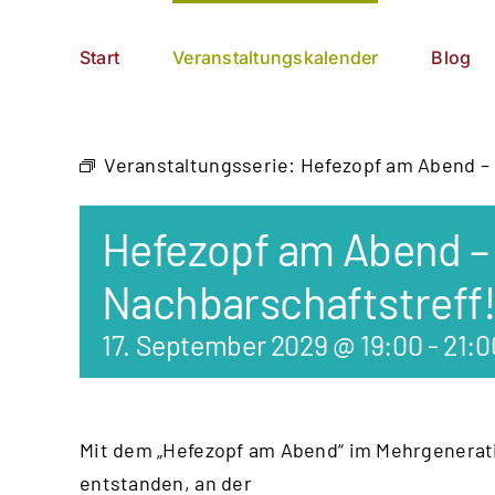
Zum
German
▼
Inhalt
Start
Veranstaltungskalender
Blog
springen
Veranstaltungsserie:
Hefezopf am Abend – 
Hefezopf am Abend – 
Nachbarschaftstreff
17. September 2029 @ 19:00
-
21:0
Mit dem „Hefezopf am Abend“ im Mehrgenerati
entstanden, an der