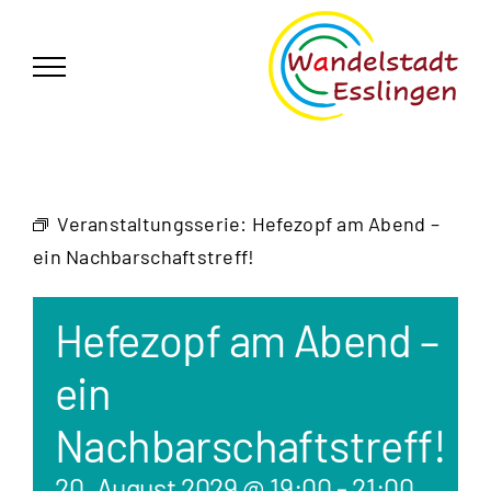
Zum
German
▼
Inhalt
springen
Veranstaltungsserie:
Hefezopf am Abend –
ein Nachbarschaftstreff!
Hefezopf am Abend –
ein
Nachbarschaftstreff!
20. August 2029 @ 19:00
-
21:00