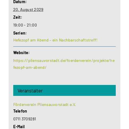
Datum:
20. August 2029
Zeit:
19:00 - 21:00
Serien:
Hefezopf am Abend – ein Nachbarschaftstreff!
Website:
https://pliensauvorstadt.de/foerderverein/projekte/he
fezopf-am-abend/
Veranstalter
Förderverein Pliensauvorstadt e.V.
Telefon
0711 3709281
E-Mail