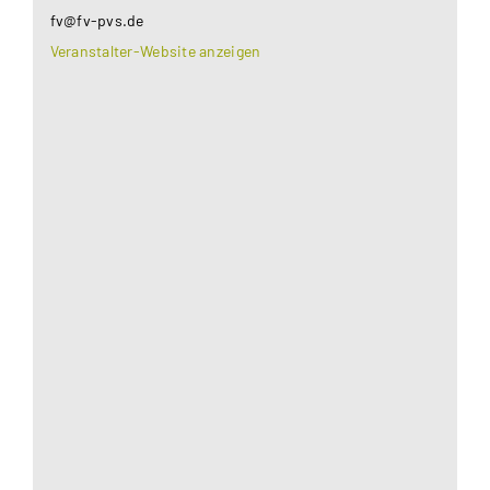
fv@fv-pvs.de
Veranstalter-Website anzeigen
Aus datenschutzrechtlichen Gründen benötigt
Google Maps Ihre Einwilligung um geladen zu
werden. Mehr Informationen finden Sie unter
Datenschutzerklärung
.
Akzeptieren