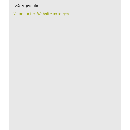
fv@fv-pvs.de
Veranstalter-Website anzeigen
Aus datenschutzrechtlichen Gründen benötigt
Google Maps Ihre Einwilligung um geladen zu
werden. Mehr Informationen finden Sie unter
Datenschutzerklärung
.
Akzeptieren