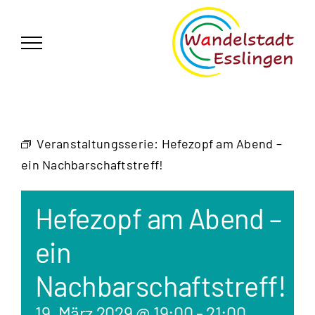
Zum
German
▼
Inhalt
springen
Veranstaltungsserie:
Hefezopf am Abend –
ein Nachbarschaftstreff!
Hefezopf am Abend –
ein
Nachbarschaftstreff!
19. März 2029 @ 19:00
-
21:00