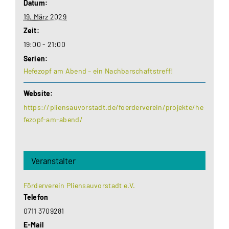
Datum:
19. März 2029
Zeit:
19:00 - 21:00
Serien:
Hefezopf am Abend – ein Nachbarschaftstreff!
Website:
https://pliensauvorstadt.de/foerderverein/projekte/he
fezopf-am-abend/
Veranstalter
Förderverein Pliensauvorstadt e.V.
Telefon
0711 3709281
E-Mail