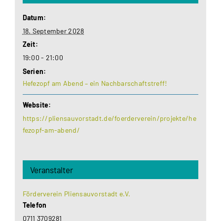
Datum:
18. September 2028
Zeit:
19:00 - 21:00
Serien:
Hefezopf am Abend – ein Nachbarschaftstreff!
Website:
https://pliensauvorstadt.de/foerderverein/projekte/he
fezopf-am-abend/
Veranstalter
Förderverein Pliensauvorstadt e.V.
Telefon
0711 3709281