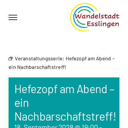
Zum
German
▼
Inhalt
springen
Veranstaltungsserie:
Hefezopf am Abend –
ein Nachbarschaftstreff!
Hefezopf am Abend –
ein
Nachbarschaftstreff!
18. September 2028 @ 19:00
-