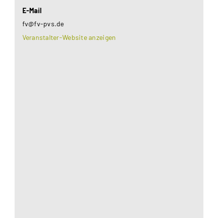
E-Mail
fv@fv-pvs.de
Veranstalter-Website anzeigen
Aus datenschutzrechtlichen Gründen benötigt
Google Maps Ihre Einwilligung um geladen zu
werden. Mehr Informationen finden Sie unter
Datenschutzerklärung
.
Akzeptieren