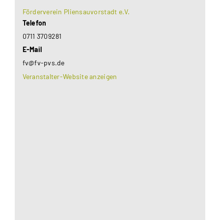
Förderverein Pliensauvorstadt e.V.
Telefon
0711 3709281
E-Mail
fv@fv-pvs.de
Veranstalter-Website anzeigen
Aus datenschutzrechtlichen Gründen benötigt
Google Maps Ihre Einwilligung um geladen zu
werden. Mehr Informationen finden Sie unter
Datenschutzerklärung
.