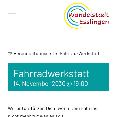
Zum
German
▼
Inhalt
springen
Veranstaltungsserie:
Fahrrad-Werkstatt
Fahrradwerkstatt
14. November 2030 @ 19:00
Wir unterstützen Dich, wenn Dein Fahrrad
nicht mehr tut was es soll.