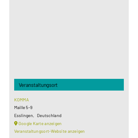
Aus datenschutzrechtlichen Gründen benötigt
Google Maps Ihre Einwilligung um geladen zu
werden. Mehr Informationen finden Sie unter
Datenschutzerklärung
.
Akzeptieren
Veranstaltungsort
KOMMA
Maille 5-9
Esslingen
,
Deutschland
Google Karte anzeigen
Veranstaltungsort-Website anzeigen