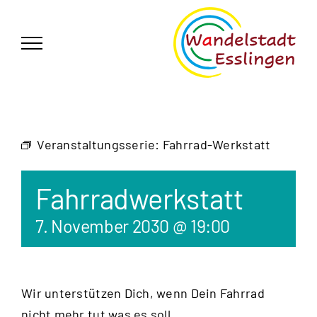
Zum
German
▼
Inhalt
springen
Veranstaltungsserie:
Fahrrad-Werkstatt
Fahrradwerkstatt
7. November 2030 @ 19:00
Wir unterstützen Dich, wenn Dein Fahrrad
nicht mehr tut was es soll.