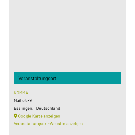
Google Maps Ihre Einwilligung um geladen zu
werden. Mehr Informationen finden Sie unter
Datenschutzerklärung
.
Akzeptieren
Veranstaltungsort
KOMMA
Maille 5-9
Esslingen
,
Deutschland
Google Karte anzeigen
Veranstaltungsort-Website anzeigen